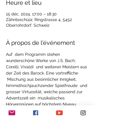
Heure et lieu
15 déc. 2024, 17:00 – 18:30
Zähnteschüür, Ringstrasse 4, 5452
Oberrohrdorf, Schweiz
À propos de l'événement
Auf  dem Programm stehen 
wunderschöne Werke von J.S. Bach, 
Corelli, Vivaldi  und weiteren Meistern aus 
der Zeit des Barock. Eine vortreffliche 
 Mischung aus besinnlicher Innigkeit, 
himmelhochjauchzender Spielfreude  und 
grosser Virtuosität, welche passend zur 
Adventszeit ein  musikalisches 
Hörvergnügen auf höchstem Niveau 
verspricht. Das Konzert  wird moderiert, 
sodass nebst der musikalischen Zeitreise 
auch Anekdoten  und 
Hintergrundinformationen zu den 