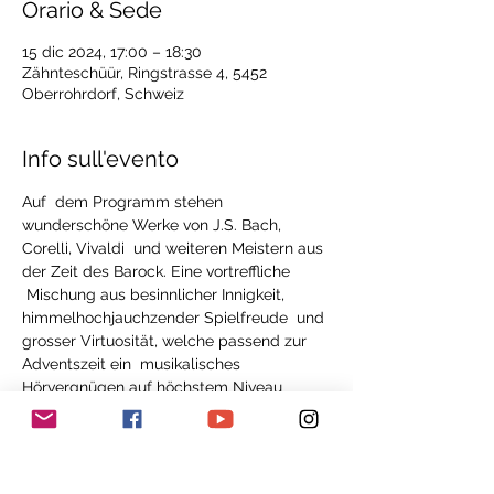
Orario & Sede
15 dic 2024, 17:00 – 18:30
Zähnteschüür, Ringstrasse 4, 5452
Oberrohrdorf, Schweiz
Info sull'evento
Auf  dem Programm stehen 
wunderschöne Werke von J.S. Bach, 
Corelli, Vivaldi  und weiteren Meistern aus 
der Zeit des Barock. Eine vortreffliche 
 Mischung aus besinnlicher Innigkeit, 
himmelhochjauchzender Spielfreude  und 
grosser Virtuosität, welche passend zur 
Adventszeit ein  musikalisches 
Hörvergnügen auf höchstem Niveau 
verspricht. Das Konzert  wird moderiert, 
sodass nebst der musikalischen Zeitreise 
auch Anekdoten  und 
Hintergrundinformationen zu den 