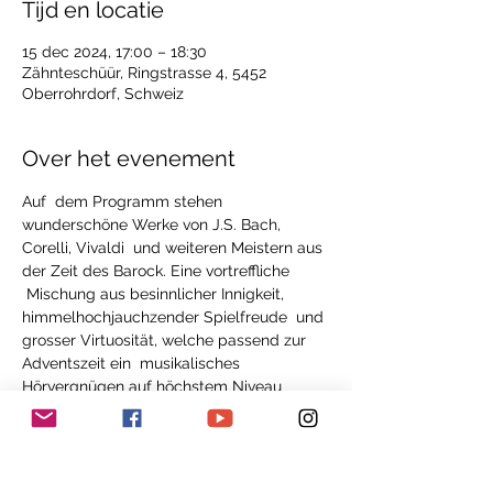
Tijd en locatie
15 dec 2024, 17:00 – 18:30
Zähnteschüür, Ringstrasse 4, 5452
Oberrohrdorf, Schweiz
Over het evenement
Auf  dem Programm stehen 
wunderschöne Werke von J.S. Bach, 
Corelli, Vivaldi  und weiteren Meistern aus 
der Zeit des Barock. Eine vortreffliche 
 Mischung aus besinnlicher Innigkeit, 
himmelhochjauchzender Spielfreude  und 
grosser Virtuosität, welche passend zur 
Adventszeit ein  musikalisches 
Hörvergnügen auf höchstem Niveau 
verspricht. Das Konzert  wird moderiert, 
sodass nebst der musikalischen Zeitreise 
auch Anekdoten  und 
Hintergrundinformationen zu den 