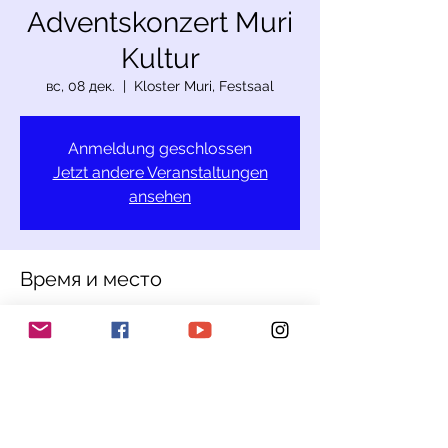
Adventskonzert Muri
Kultur
вс, 08 дек.
  |  
Kloster Muri, Festsaal
Anmeldung geschlossen
Jetzt andere Veranstaltungen
ansehen
Время и место
08 дек. 2024 г., 19:00
Kloster Muri, Festsaal, Seetalstrasse 4,
5630 Muri, Schweiz