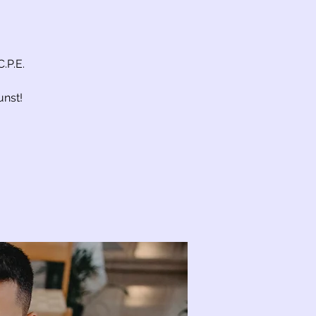
.P.E.
unst!