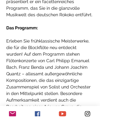
präsentiert er ein facettenreiches 
Programm, das Sie in die glanzvolle 
Musikwelt des deutschen Rokoko entführt.
Das Programm:
Erleben Sie frühklassische Meisterwerke, 
die für die Blockflöte neu entdeckt 
wurden! Auf dem Programm stehen 
Flötenkonzerte von Carl Philipp Emanuel 
Bach, Franz Benda und Johann Joachim 
Quantz – allesamt außergewöhnliche 
Kompositionen, die das einzigartige 
Zusammenspiel von Solist und Orchester 
in den Mittelpunkt stellen. Besondere 
Aufmerksamkeit verdient auch die 
Bearbeitung einer Arie von Graun, die 
Isaac Makhdoomi eigens für die Blockflöte 
arrangiert hat und die in dieser Form 
selten zu hören ist.
Die Werke von C.P.E. Bach, einem der 