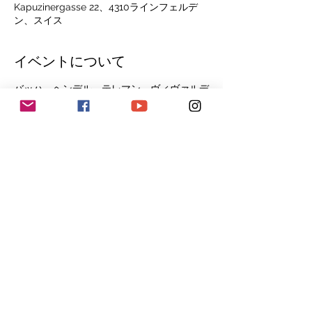
Kapuzinergasse 22、4310ラインフェルデ
ン、スイス
イベントについて
バッハ、ヘンデル、テレマン、ヴィヴァルデ
ィなどの作品
生き生きとした質感
素晴らしいサウンドスケープ
ユニークなパフォーマンス
アイザック・マクドゥミ、レコーダー
アンドレアス・ウェスターマン、チェンバロ
さらに表示
このイベントをシェア