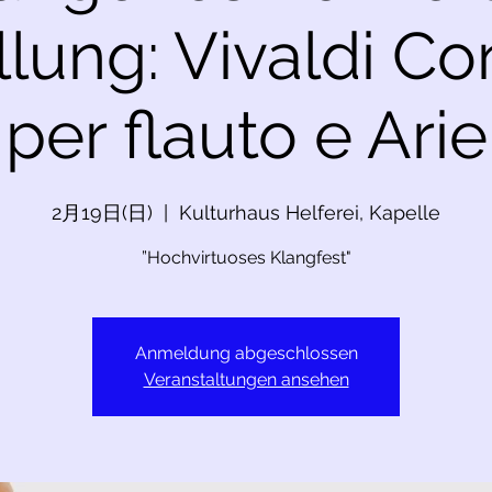
llung: Vivaldi Con
per flauto e Arie
2月19日(日)
  |  
Kulturhaus Helferei, Kapelle
”Hochvirtuoses Klangfest"
Anmeldung abgeschlossen
Veranstaltungen ansehen