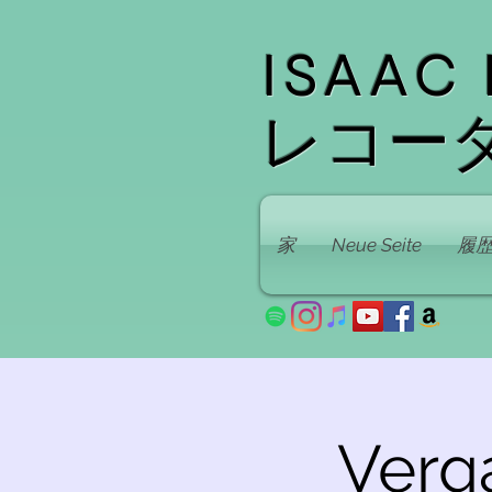
ISAAC
レコー
家
Neue Seite
履
Verg