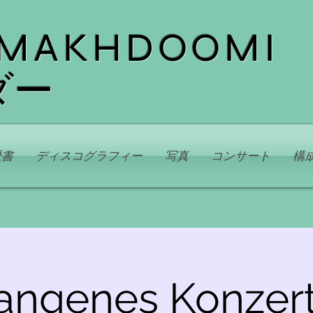
 MAKHDOOMI
ダー
歴書
ディスコグラフィー
写真
コンサート
構
angenes Konzert