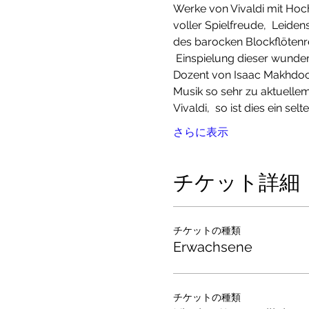
Werke von Vivaldi mit Hoch
voller Spielfreude,  Leiden
des barocken Blockflötenre
 Einspielung dieser wunder
Dozent von Isaac Makhdoomi
Musik so sehr zu aktuelle
Vivaldi,  so ist dies ein selt
さらに表示
チケット詳細
チケットの種類
Erwachsene
チケットの種類