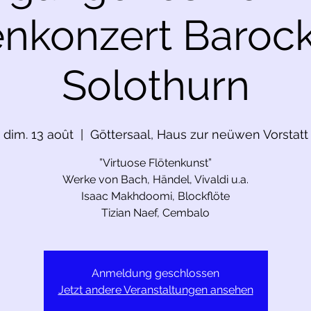
enkonzert Baroc
Solothurn
dim. 13 août
  |  
Göttersaal, Haus zur neüwen Vorstatt
”Virtuose Flötenkunst”
Werke von Bach, Händel, Vivaldi u.a.
Isaac Makhdoomi, Blockflöte
Tizian Naef, Cembalo
Anmeldung geschlossen
Jetzt andere Veranstaltungen ansehen