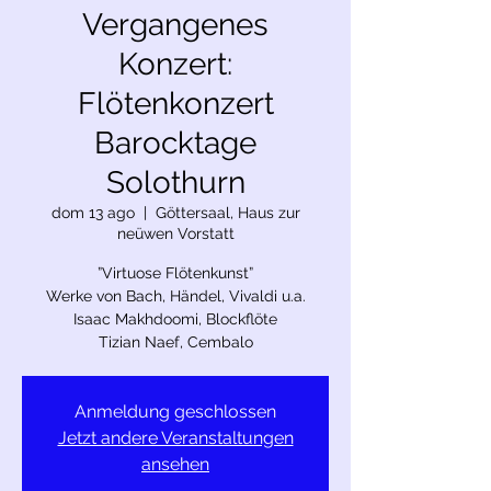
Vergangenes
Konzert:
Flötenkonzert
Barocktage
Solothurn
dom 13 ago
  |  
Göttersaal, Haus zur
neüwen Vorstatt
”Virtuose Flötenkunst”
Werke von Bach, Händel, Vivaldi u.a.
Isaac Makhdoomi, Blockflöte
Tizian Naef, Cembalo
Anmeldung geschlossen
Jetzt andere Veranstaltungen
ansehen