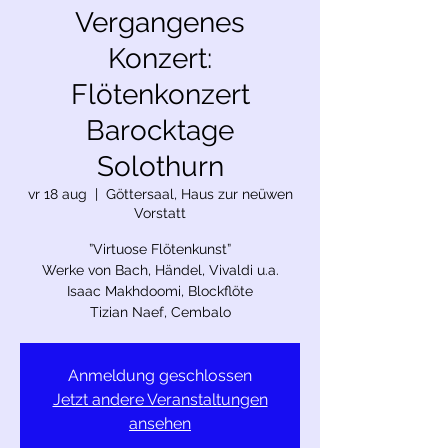
Vergangenes
Konzert:
Flötenkonzert
Barocktage
Solothurn
vr 18 aug
  |  
Göttersaal, Haus zur neüwen
Vorstatt
”Virtuose Flötenkunst”
Werke von Bach, Händel, Vivaldi u.a.
Isaac Makhdoomi, Blockflöte
Tizian Naef, Cembalo
Anmeldung geschlossen
Jetzt andere Veranstaltungen
ansehen