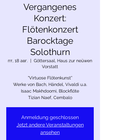
Vergangenes
Konzert:
Flötenkonzert
Barocktage
Solothurn
пт, 18 авг.
  |  
Göttersaal, Haus zur neüwen
Vorstatt
”Virtuose Flötenkunst”
Werke von Bach, Händel, Vivaldi u.a.
Isaac Makhdoomi, Blockflöte
Tizian Naef, Cembalo
Anmeldung geschlossen
Jetzt andere Veranstaltungen
ansehen