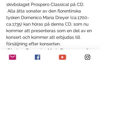
skivbolaget Prospero Classical på CD.
 Alla åtta sonater av den florentinska 
tysken Domenico Maria Dreyer (ca.1700-
ca.1735) kan höras på denna CD, som nu 
kommer att presenteras som en del av en 
konsert och kommer att erbjudas till 
försäljning efter konserten.
 Förutom Domenico Maria Dreyers musik 
hörs verk av hans italienska samtida 
Francesco Maria Veracini och Azzolino 
Bernardino della Ciaia.
 Isaac Makhdoomi växte upp i Dornach 
och studerade vid Zürichs konstuniversitet 
med Maurice Steger och Kees Boeke. 
Sebastian Bausch tog examen från 
Schola Cantorum Basiliensis och 
studerade hos Jörg-Andreas Bötticher, 
Wolfgang Zerer och Edoardo Torbianelli.
 De två musikerna har spelat tillsammans 
sedan studenttiden (2008) och har gett 
många konserter hemma och utomlands. 