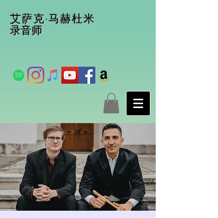
艾萨克·马赫杜米
录音师