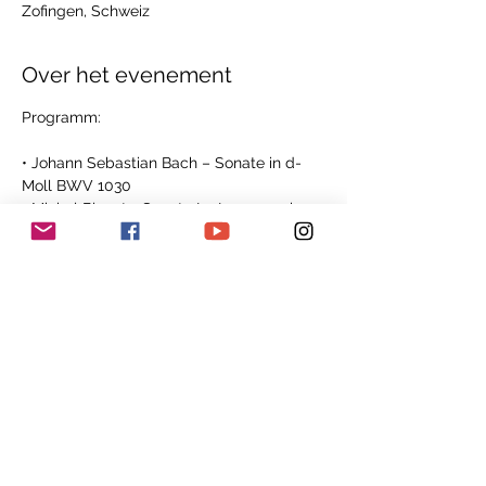
Zofingen, Schweiz
Over het evenement
Programm:
• Johann Sebastian Bach – Sonate in d-
Moll BWV 1030
• Michel Blavet - Sonata La Lumague in c-
Moll
• Georg Philipp Telemann - Sonatina II in c-
Moll
• Dario Castello – Sonata seconda
• Giovanni Battista Sammartini - Concerto 
in F-Dur
Meer weergeven