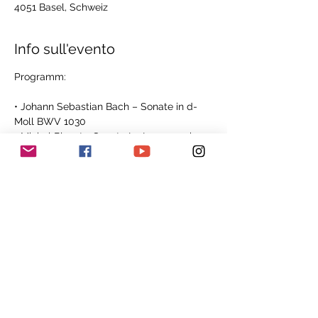
4051 Basel, Schweiz
Info sull'evento
Programm:
• Johann Sebastian Bach – Sonate in d-
Moll BWV 1030
• Michel Blavet - Sonata La Lumague in c-
Moll
• Georg Philipp Telemann - Sonatina II in c-
Moll
• Dario Castello – Sonata seconda
• Giovanni Battista Sammartini - Concerto 
in F-Dur
Mostra di più