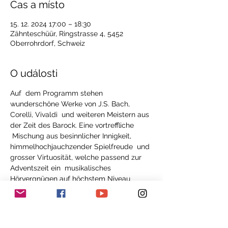
Čas a místo
15. 12. 2024 17:00 – 18:30
Zähnteschüür, Ringstrasse 4, 5452
Oberrohrdorf, Schweiz
O události
Auf  dem Programm stehen 
wunderschöne Werke von J.S. Bach, 
Corelli, Vivaldi  und weiteren Meistern aus 
der Zeit des Barock. Eine vortreffliche 
 Mischung aus besinnlicher Innigkeit, 
himmelhochjauchzender Spielfreude  und 
grosser Virtuosität, welche passend zur 
Adventszeit ein  musikalisches 
Hörvergnügen auf höchstem Niveau 
verspricht. Das Konzert  wird moderiert, 
sodass nebst der musikalischen Zeitreise 
auch Anekdoten  und 
Hintergrundinformationen zu den 