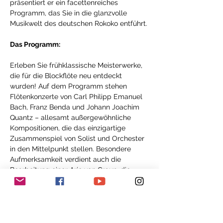
präsentiert er ein facettenreiches 
Programm, das Sie in die glanzvolle 
Musikwelt des deutschen Rokoko entführt.
Das Programm:
Erleben Sie frühklassische Meisterwerke, 
die für die Blockflöte neu entdeckt 
wurden! Auf dem Programm stehen 
Flötenkonzerte von Carl Philipp Emanuel 
Bach, Franz Benda und Johann Joachim 
Quantz – allesamt außergewöhnliche 
Kompositionen, die das einzigartige 
Zusammenspiel von Solist und Orchester 
in den Mittelpunkt stellen. Besondere 
Aufmerksamkeit verdient auch die 
Bearbeitung einer Arie von Graun, die 
Isaac Makhdoomi eigens für die Blockflöte 
arrangiert hat und die in dieser Form 
selten zu hören ist.
Die Werke von C.P.E. Bach, einem der 