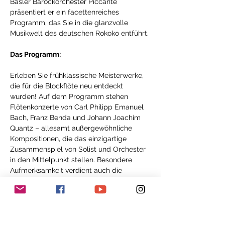
Basler Barockorchester Piccante 
präsentiert er ein facettenreiches 
Programm, das Sie in die glanzvolle 
Musikwelt des deutschen Rokoko entführt.
Das Programm:
Erleben Sie frühklassische Meisterwerke, 
die für die Blockflöte neu entdeckt 
wurden! Auf dem Programm stehen 
Flötenkonzerte von Carl Philipp Emanuel 
Bach, Franz Benda und Johann Joachim 
Quantz – allesamt außergewöhnliche 
Kompositionen, die das einzigartige 
Zusammenspiel von Solist und Orchester 
in den Mittelpunkt stellen. Besondere 
Aufmerksamkeit verdient auch die 
Bearbeitung einer Arie von Graun, die 
Isaac Makhdoomi eigens für die Blockflöte 
arrangiert hat und die in dieser Form 
selten zu hören ist.