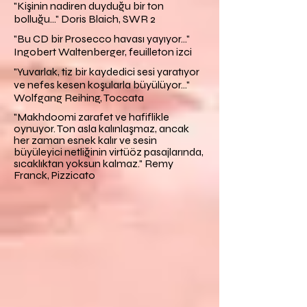
"Kişinin nadiren duyduğu bir ton
bolluğu..." Doris Blaich, SWR 2
"Bu CD bir Prosecco havası yayıyor..."
Ingobert Waltenberger, feuilleton izci
"Yuvarlak, tiz bir kaydedici sesi yaratıyor
ve nefes kesen koşularla büyülüyor..."
Wolfgang Reihing, Toccata
"Makhdoomi zarafet ve hafiflikle
oynuyor. Ton asla kalınlaşmaz, ancak
her zaman esnek kalır ve sesin
büyüleyici netliğinin virtüöz pasajlarında,
sıcaklıktan yoksun kalmaz." Remy
Franck, Pizzicato