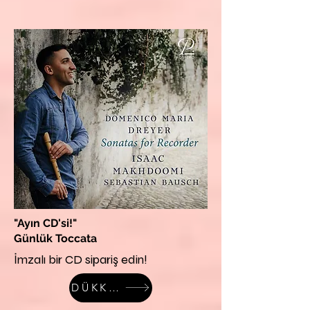
"Ayın CD'si!"
Günlük Toccata
İmzalı bir CD sipariş edin!
DÜKKAN