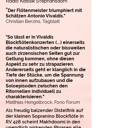
Radio Klassik Stephansdom
"
Der Flötenmeister triumphiert mit
Schätzen Antonio Vivaldis."
Christian Berzins, Tagblatt
"So lässt er in Vivaldis
Blockflötenkonzerten (...) einerseits
die naturalistischen oder bissweilen
auch zirzensischen Seiten gut zur
Geltung kommen, ohne diesen
Aspekt zu sehr zu strapazieren.
Andererseits geht er klanglich in die
Tiefe der Stücke, um die Spannung
von innen aufzubauen und die
Soloepisoden zwischen den
Ritornellen individuell zu
charakterisieren."
Matthias Hengelbrock, Fono Forum
Als freudig balzender Distelfink auf
der kleinen Sopranino Blockflöte in
RV 428 scheint Makhdoomi in den
unendlich wirkenden Phrasen alle