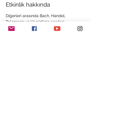
Etkinlik hakkında
Diğerleri arasında Bach, Handel, 
Telemann ve Vivaldi'nin eserleri
 Canlı dokular
 fantastik ses manzaraları
 Eşsiz performanslar
 Isaac Makhdoomi, kaydedici
 Andreas Westermann, klavsen
Daha Fazla Göster
Bu Etkinliği Paylaş