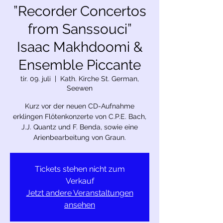
”Recorder Concertos
from Sanssouci”
Isaac Makhdoomi &
Ensemble Piccante
tir. 09. juli
  |  
Kath. Kirche St. German,
Seewen
Kurz vor der neuen CD-Aufnahme
erklingen Flötenkonzerte von C.P.E. Bach,
J.J. Quantz und F. Benda, sowie eine
Arienbearbeitung von Graun.
Tickets stehen nicht zum
Verkauf
Jetzt andere Veranstaltungen
ansehen