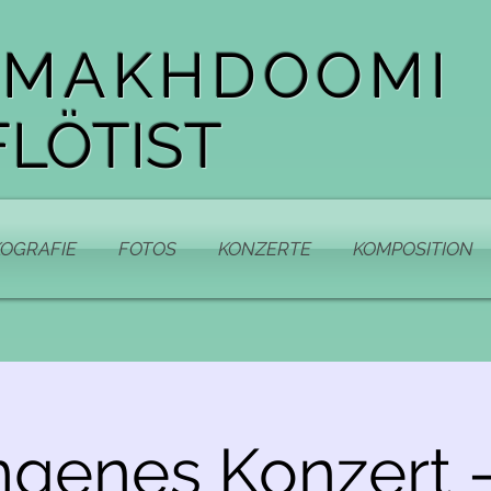
 MAKHDOOMI
LÖTIST
KOGRAFIE
FOTOS
KONZERTE
KOMPOSITION
genes Konzert - 