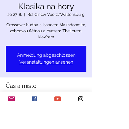
Klasika na hory
so 27. 8.
  |  
Ref.Církev Vuorz/Waltensburg
Crossover hudba s Isaacem Makhdoomim,
zobcovou flétnou a Yvesem Theilerem,
klavírem
Anmeldung abgeschlossen
Veranstaltungen ansehen
Čas a místo
27. 8. 2022 20:15 – 28. 8. 2022 21:15
Ref.Církev Vuorz/Waltensburg,
Waltensburg, 7158 Ruis, Švýcarsko