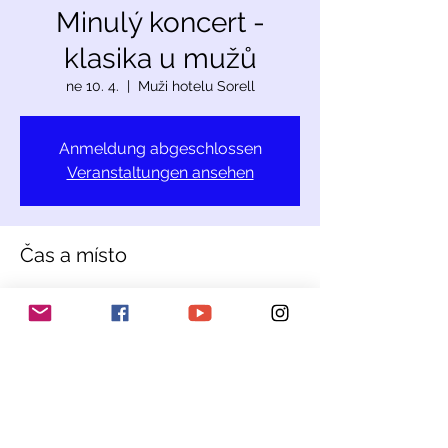
Minulý koncert -
klasika u mužů
ne 10. 4.
  |  
Muži hotelu Sorell
Anmeldung abgeschlossen
Veranstaltungen ansehen
Čas a místo
10. 4. 2022 11:00 – 12:00
Muži hotelu Sorell, Oberstadt 20, 8200
Schaffhausen, Švýcarsko
Sdílet událost