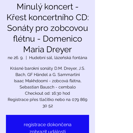
Minulý koncert -
Křest koncertního CD:
Sonáty pro zobcovou
flétnu - Domenico
Maria Dreyer
ne 26. 9.
  |  
Hudební sál, lázeňská fontána
Krásné barokní sonáty D.M. Dreyer, J.S.
Bach, GF Händel a G. Sammartini
Isaac Makhdoomi - zobcová flétna,
Sebastian Bausch - cembalo
Checkout od: 16:30 hod
Registrace přes tlačítko nebo na 079 869
30 52
registrace dokončena
zobrazit události