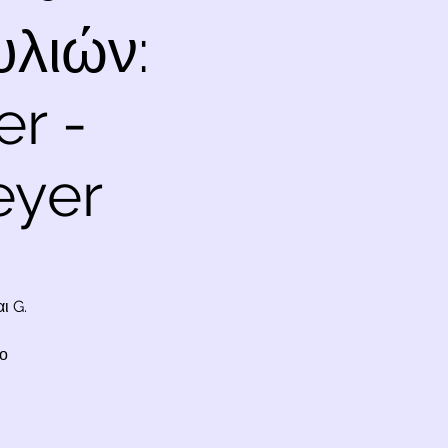
λιών:
er -
eyer
ι G.
ο