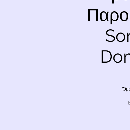
Παρο
Son
Dom
Όμο
I