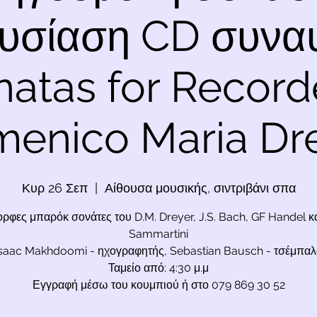
υσίαση CD συναυ
atas for Record
enico Maria Dr
Κυρ 26 Σεπ
  |  
Αίθουσα μουσικής, σιντριβάνι σπα
ρφες μπαρόκ σονάτες του D.M. Dreyer, J.S. Bach, GF Handel κα
Sammartini
saac Makhdoomi - ηχογραφητής, Sebastian Bausch - τσέμπαλ
Ταμείο από: 4:30 μ.μ
Εγγραφή μέσω του κουμπιού ή στο 079 869 30 52