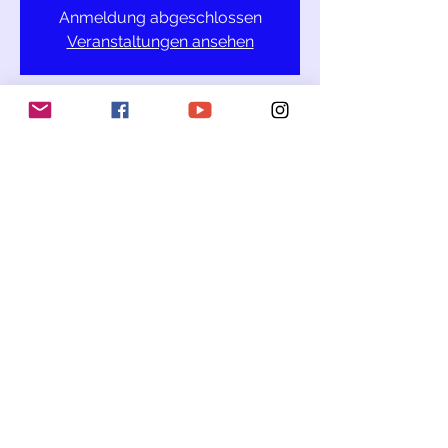
Anmeldung abgeschlossen
Veranstaltungen ansehen
΄'Ωρα & Τοποθεσία
12 Σεπ 2021, 11:00 π.μ.
Εκκλησία του μοναστηριού Dornach, 4143
Dornach, Ελβετία
Κοινή χρήση αυτής της
εκδήλωσης