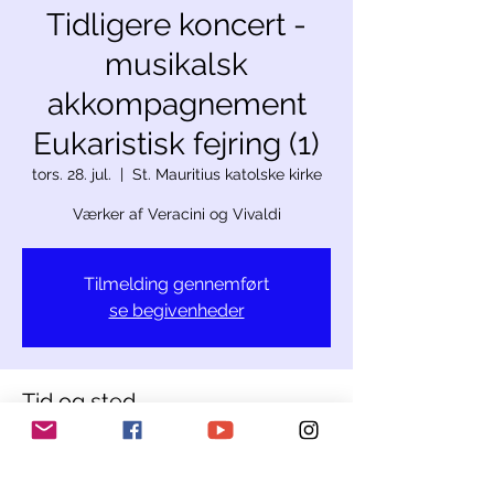
Tidligere koncert -
musikalsk
akkompagnement
Eukaristisk fejring (1)
tors. 28. jul.
  |  
St. Mauritius katolske kirke
Værker af Veracini og Vivaldi
Tilmelding gennemført
se begivenheder
Tid og sted
28. jul. 2022, 10.00
St. Mauritius katolske kirke, 8965 Berikon,
Schweiz