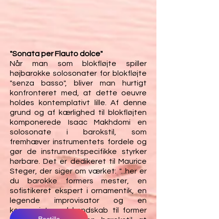
"Sonata per Flauto dolce"
Når man som blokfløjte spiller
højbarokke solosonater for blokfløjte
"senza basso", bliver man hurtigt
konfronteret med, at dette oeuvre
holdes kontemplativt lille. Af denne
grund og af kærlighed til blokfløjten
komponerede Isaac Makhdomi en
solosonate i barokstil, som
fremhæver instrumentets fordele og
gør de instrumentspecifikke styrker
hørbare. Det er dedikeret til Maurice
Steger, der siger om værket: "...her er
du barokke formers mester, en
sofistikeret ekspert i ornamentik, en
legende improvisator og en
komponist med kendskab til former
Bestille