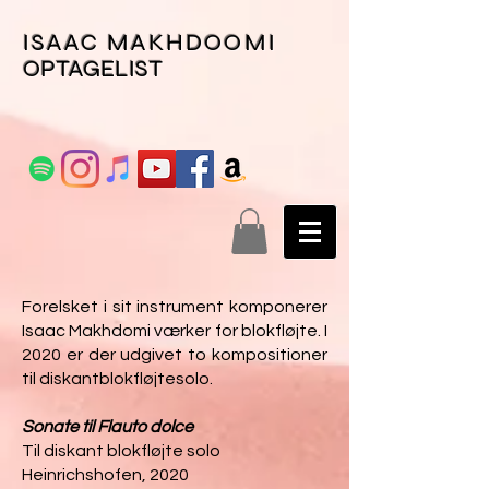
ISAAC MAKHDOOMI
OPTAGELIST
Forelsket i sit instrument komponerer
Isaac Makhdomi værker for blokfløjte. I
2020 er der udgivet to kompositioner
til diskantblokfløjtesolo.
Sonate til Flauto dolce
Til diskant blokfløjte solo
Heinrichshofen, 2020