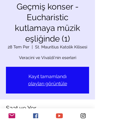
Geçmiş konser -
Eucharistic
kutlamaya müzik
eşliğinde (1)
28 Tem Per
  |  
St. Mauritius Katolik Kilisesi
Veracini ve Vivaldi'nin eserleri
Kayıt tamamlandı
olayları görüntüle
Saat ve Yer
28 Tem 2022 10:00
St. Mauritius Katolik Kilisesi, 8965 Berikon,
İsviçre