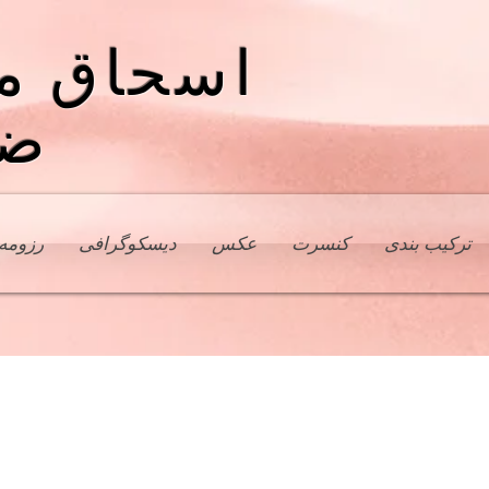
اسحاق م
ضب
ترکیب بندی
کنسرت
عکس
دیسکوگرافی
رزومه