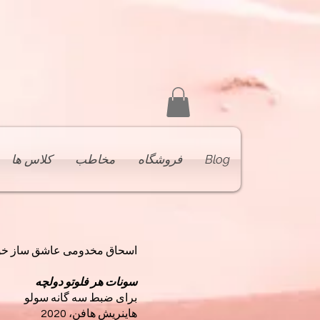
Blog
فروشگاه
مخاطب
کلاس ها
اسحاق مخدومی عاشق ساز خود آثاری را برای ضبط می‌سا
سونات هر فلوتو دولچه
برای ضبط سه گانه سولو
هاینریش هافن، 2020