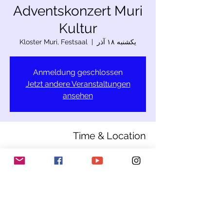
Adventskonzert Muri
Kultur
یکشنبه ۱۸ آذر
  |  
Kloster Muri, Festsaal
Anmeldung geschlossen
Jetzt andere Veranstaltungen
ansehen
Time & Location
۱۸ آذر ۱۴۰۳، ۱۹:۰۰
Kloster Muri, Festsaal, Seetalstrasse 4,
5630 Muri, Schweiz