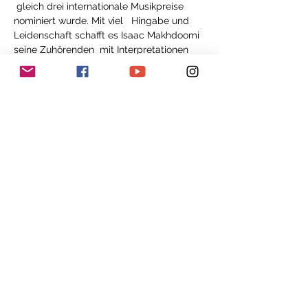
 gleich drei internationale Musikpreise 
nominiert wurde. Mit viel   Hingabe und 
Leidenschaft schafft es Isaac Makhdoomi 
seine Zuhörenden  mit Interpretationen 
alter Musik zu beglücken und somit einen 
 Brückenschlag zwischen alten 
Traditionen und aktuellem 
Musikverständnis  zu schlagen. So 
berühren dann die auf dem Programm 
stehenden  Barockwerke von Arcangelo 
Corelli, Benedetto Marcello und 
Domenico Maria  Dreyer, allesamt 
Vertreter der italienischen Schule, auch 
heute noch,  wohnt dieser Musik doch 
eine grosse Virtuosität und Spielfreude 
inne,  welche auch heute im Hier und 
Jetzt fasziniert und aufhorchen lässt. Des 
 Weiteren wird von Carl Philipp…
عرض المزيد