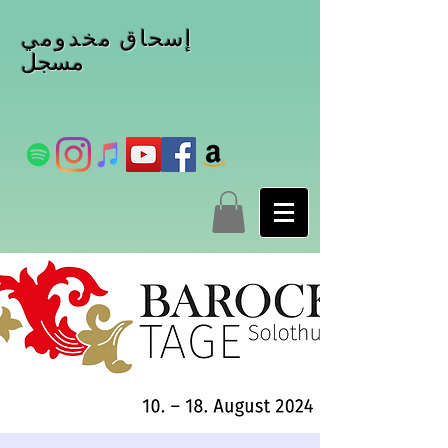
إسحاق مخدومي
مسجل