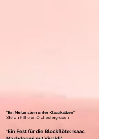
"Ein Meilenstein unter Klassikalben"
Stefan Pillhofer, Orchestergraben
Ein Fest für die Blockflöte: Isaac
"
Makhdoomi mit Vivaldi"