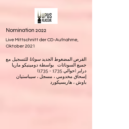
Nomination 2022
Live Mittschnitt der CD-Aufnahme,
Oktober 2021
القرص المضغوط الجديد
سوناتا
للتسجيل مع
جميع السوناتات
بواسطة دومينيكو ماريا
دراير (حوالي
1735 - 1735)
إسحاق مخدومي ، مسجل ، سيباستيان
باوش ، هاربسيكورد