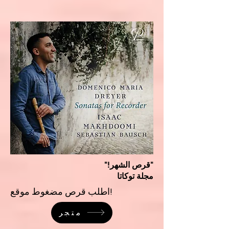
"قرص الشهر!"
مجلة توكاتا
اطلب قرص مضغوط موقع!
متجر