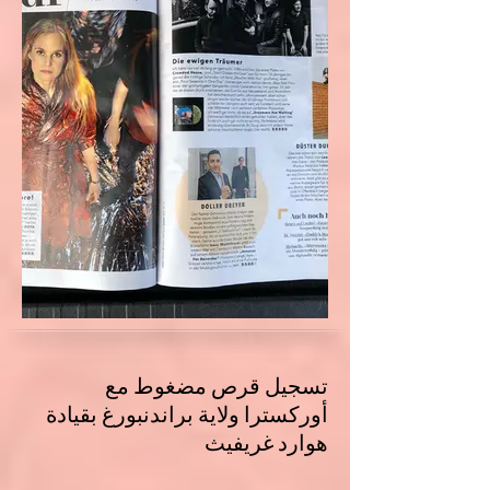
تسجيل قرص مضغوط مع
أوركسترا ولاية براندنبورغ بقيادة
هوارد غريفيث