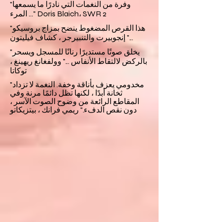
"وفرة من النغمات التي نادرًا ما يسمعها
المرء ..." Doris Blaich، SWR 2
"هذا القرص المضغوط ينضح بمزاج بروسيكو
..." إنجوبيرت والتنبيرجر ، كشاف فيليتون
"يخلق صوتًا مستديرًا رنانًا للمسجل ويسحر
بالركض لالتقاط الأنفاس ..." وولفغانغ ريهينغ ،
توكاتا
"مخدومي يعزف بأناقة وخفة. النغمة لا تزداد
ثخانة أبدًا ، لكنها تظل دائمًا مرنة وفي
المقاطع الرائعة من وضوح الصوت الآسر ،
دون نقص الدفء." ريمي فرانك ، بيتزيكاتو