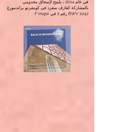
في عام 2014 ، سُمح لإسحاق مخدومي
بالمشاركة كعازف منفرد في كونشرتو براندنبورغ
BWV 1047 رقم 2 في F major .