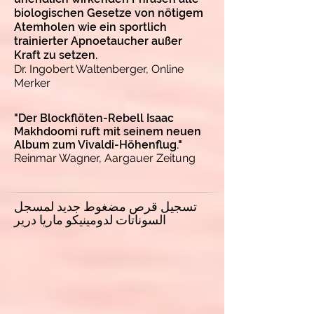
biologischen Gesetze von nötigem
Atemholen wie ein sportlich
trainierter Apnoetaucher außer
Kraft zu setzen.
Dr. Ingobert Waltenberger, Online
Merker
"Der Blockflöten-Rebell Isaac
Makhdoomi ruft mit seinem neuen
Album zum Vivaldi-Höhenflug."
Reinmar Wagner, Aargauer Zeitung
تسجيل قرص مضغوط جديد لمسجل
السوناتات لدومينيكو ماريا درير