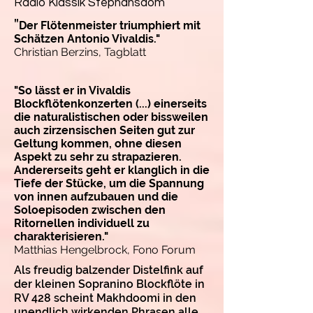
Radio Klassik Stephansdom
"
Der Flötenmeister triumphiert mit
Schätzen Antonio Vivaldis."
Christian Berzins, Tagblatt
"So lässt er in Vivaldis
Blockflötenkonzerten (...) einerseits
die naturalistischen oder bissweilen
auch zirzensischen Seiten gut zur
Geltung kommen, ohne diesen
Aspekt zu sehr zu strapazieren.
Andererseits geht er klanglich in die
Tiefe der Stücke, um die Spannung
von innen aufzubauen und die
Soloepisoden zwischen den
Ritornellen individuell zu
charakterisieren."
Matthias Hengelbrock, Fono Forum
Als freudig balzender Distelfink auf
der kleinen Sopranino Blockflöte in
RV 428 scheint Makhdoomi in den
unendlich wirkenden Phrasen alle