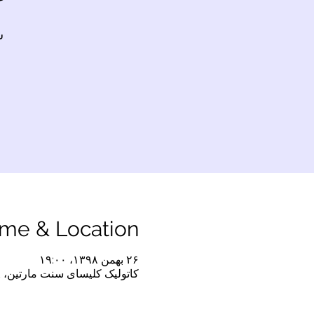
شن
ime & Location
۲۶ بهمن ۱۳۹۸، ۱۹:۰۰
کاتولیک کلیسای سنت مارتین، Oberrohrdorf, Ringstrasse 19, 5452 Oberrohrdorf, Switzerland