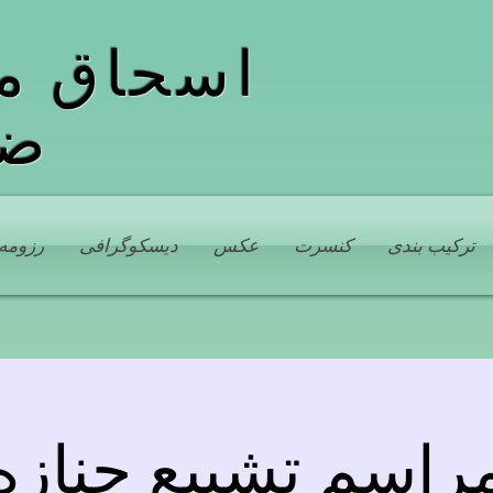
اسحاق م
ضب
ترکیب بندی
کنسرت
عکس
دیسکوگرافی
رزومه
راسم تشییع جنازه