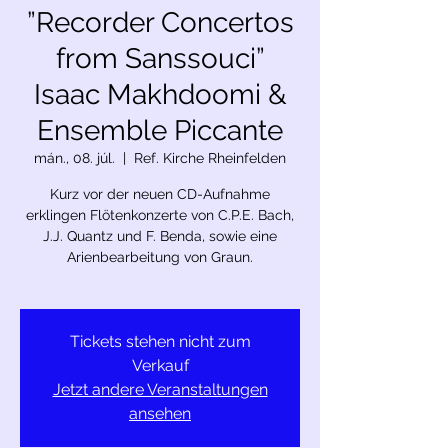
”Recorder Concertos
from Sanssouci”
Isaac Makhdoomi &
Ensemble Piccante
mán., 08. júl.
  |  
Ref. Kirche Rheinfelden
Kurz vor der neuen CD-Aufnahme
erklingen Flötenkonzerte von C.P.E. Bach,
J.J. Quantz und F. Benda, sowie eine
Arienbearbeitung von Graun.
Tickets stehen nicht zum
Verkauf
Jetzt andere Veranstaltungen
ansehen