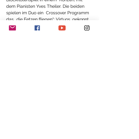
dem Pianisten Yves Theiler. Die beiden 
spielen im Duo ein  Crossover Programm 
das „die Fetzen fliegen“: Virtuos, gekonnt, 
 verspielt, vielseitig und farbig! Der Reiz 
des Unbekannten wird zum  Stilmerkmal 
und die Freude an musikalischer 
Verschmelzung  verschiedenster Einflüsse 
lädt ein auf eine musikalische Reise durch 
 abwechslungsreiches Terrain.
Gönnen Sie sich eine 
abwechslungsreichen und 
energiegeladenen Konzertabend mit 
Kerzenlicht und einem Glas Wein.
Anmeldung erforderlich da die Platzzahl 
beschränkt
 ist!
Anmeldung und Infos 
unter 
stkeller@flutetrends.ch
 oder 
Tel.: 
056 470 16 60
 -> 
www.flutetrends.ch 