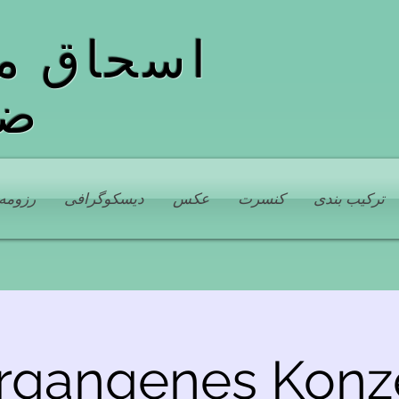
اسحاق م
ضب
ترکیب بندی
کنسرت
عکس
دیسکوگرافی
رزومه
rgangenes Konze