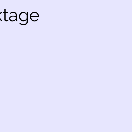
ktage
ج