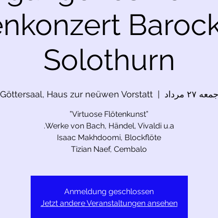
enkonzert Baroc
Solothurn
معه ۲۷ مرداد
  |  
Göttersaal, Haus zur neüwen Vorstatt
Tizian Naef, Cembalo
Anmeldung geschlossen
Jetzt andere Veranstaltungen ansehen