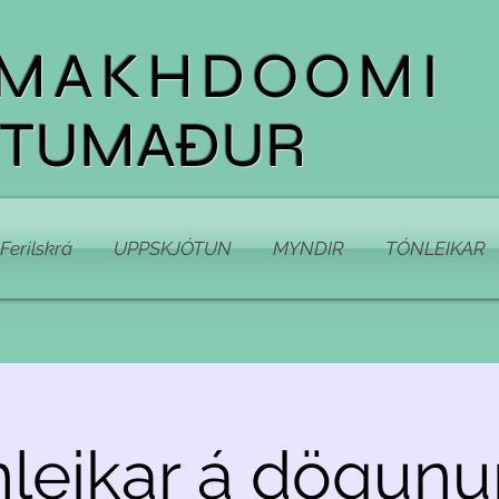
 MAKHDOOMI
TTUMAÐUR
Ferilskrá
UPPSKJÓTUN
MYNDIR
TÓNLEIKAR
nleikar á dögunu