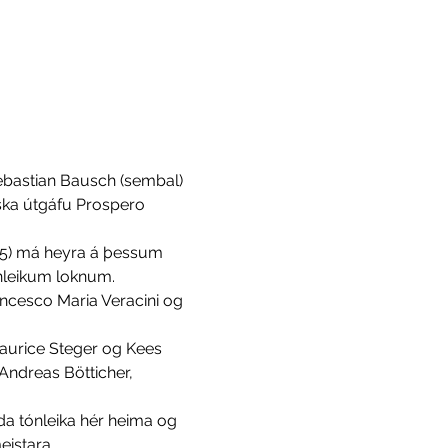
Sebastian Bausch (sembal) 
eska útgáfu Prospero 
ónleikum loknum.
Andreas Bötticher, 
eistara…