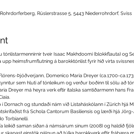
 Rohrdorferberg, Rüslerstrasse 5, 5443 Niederrohrdorf, Sviss
nt
gu tónlistarmennirnir tveir Isaac Makhdoomi (blokkflauta) og 
aka upp heimsfrumflutning á barokktónlist fyrir hið virta svissn
kynntur sem hluti af tónleikum og verður boðinn til sölu að t
iaia.
skrifaðist frá Schola Cantorum Basiliensis og lærði hjá Jörg-
 Torbianelli.
fur skapast einstök nálgun að túlka barokkverk eftir frábæra m