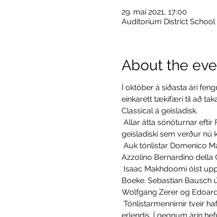
29. maí 2021, 17:00
Auditorium District School
About the eve
Í október á síðasta ári fen
einkarétt tækifæri til að t
Classical á geisladisk.
 Allar átta sónöturnar eftir Flórens-Þjóðverjann, Domenico Maria Dreyer (ca.1700-ca.1735) má heyra á þessum 
geisladiski sem verður nú 
 Auk tónlistar Domenico Maria Dreyer má heyra verk eftir ítalska samtíðarmenn hans Francesco Maria Veracini og 
Azzolino Bernardino della C
 Isaac Makhdoomi ólst upp í Dornach og stundaði nám við Listaháskólann í Zürich hjá Maurice Steger og Kees 
Boeke. Sebastian Bausch út
Wolfgang Zerer og Edoardo
 Tónlistarmennirnir tveir hafa leikið saman síðan á námsárum sínum (2008) og haldið fjölda tónleika hér heima og 
erlendis. Í gegnum árin he