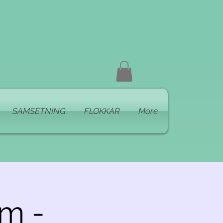
SAMSETNING
FLOKKAR
More
m -