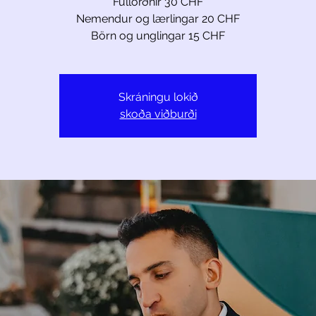
Fullorðnir 30 CHF
Nemendur og lærlingar 20 CHF
Börn og unglingar 15 CHF
Skráningu lokið
skoða viðburði