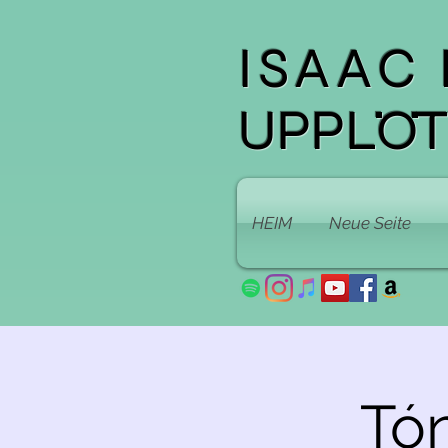
ISAAC
UPPLÖ
HEIM
Neue Seite
Tó