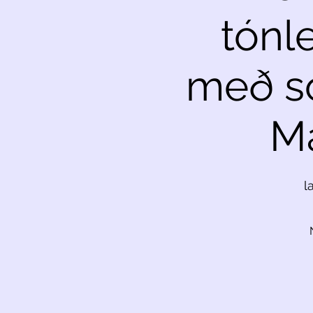
tónl
með s
Ma
l