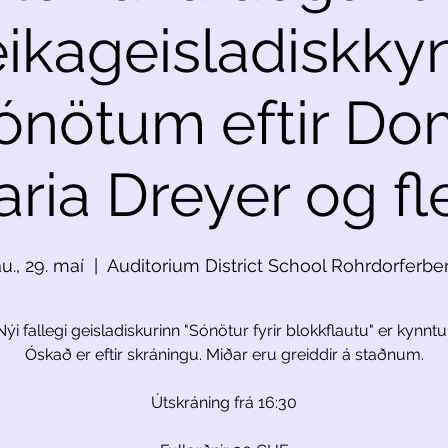
eikageisladiskky
ónötum eftir Do
ria Dreyer og fle
au., 29. maí
  |  
Auditorium District School Rohrdorferbe
Nýi fallegi geisladiskurinn "Sónötur fyrir blokkflautu" er kynntur
Óskað er eftir skráningu. Miðar eru greiddir á staðnum.
Útskráning frá 16:30