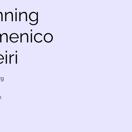
nning
menico
iri
rg
.