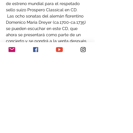
de estreno mundial para el respetado 
sello suizo Prospero Classical en CD.
 Las ocho sonatas del alemán florentino 
Domenico Maria Dreyer (ca.1700-ca.1735) 
se pueden escuchar en este CD, que 
ahora se presentará como parte de un 
concierto y se pondrá a la venta después 
del concierto.
 Además de la música de Domenico 
Maria Dreyer, se pueden escuchar obras 
de sus contemporáneos italianos 
Francesco Maria Veracini y Azzolino 
Bernardino della Ciaia.
 Isaac Makhdoomi creció en Dornach y 
estudió en la Universidad de las Artes de 
Zúrich con Maurice Steger y Kees Boeke. 
Sebastian Bausch se graduó en la Schola 
Cantorum Basiliensis y estudió con Jörg-
Andreas Bötticher, Wolfgang Zerer y 
Edoardo Torbianelli.
 Los dos músicos tocan juntos desde sus 