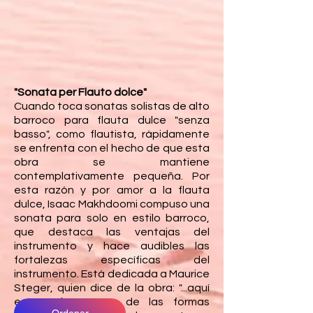
"Sonata per Flauto dolce"
Cuando toca sonatas solistas de alto
barroco para flauta dulce "senza
basso", como flautista, rápidamente
se enfrenta con el hecho de que esta
obra se mantiene
contemplativamente pequeña. Por
esta razón y por amor a la flauta
dulce, Isaac Makhdoomi compuso una
sonata para solo en estilo barroco,
que destaca las ventajas del
instrumento y hace audibles las
fortalezas específicas del
instrumento. Está dedicada a Maurice
Steger, quien dice de la obra: "...aquí
estás el maestro de las formas
Ordenar