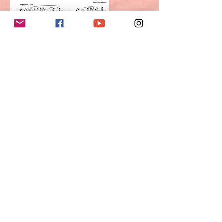
Isaac Makhdoomi creó esta
composición en un estilo
contemporáneo puramente
improvisado. Debido al éxito de la
pintura tonal, decidió plasmar la
música en el papel.