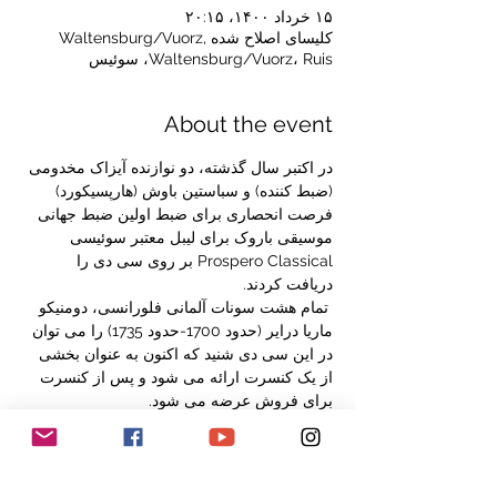
۱۵ خرداد ۱۴۰۰، ۲۰:۱۵
کلیسای اصلاح شده Waltensburg/Vuorz,
Waltensburg/Vuorz، Ruis، سوئیس
About the event
در اکتبر سال گذشته، دو نوازنده آیزاک مخدومی 
(ضبط کننده) و سباستین باوش (هارپسیکورد) 
فرصت انحصاری برای ضبط اولین ضبط جهانی 
موسیقی باروک برای لیبل معتبر سوئیسی 
Prospero Classical بر روی سی دی را 
دریافت کردند.
 تمام هشت سونات آلمانی فلورانسی، دومنیکو 
ماریا درایر (حدود 1700-حدود 1735) را می توان 
در این سی دی شنید که اکنون به عنوان بخشی 
از یک کنسرت ارائه می شود و پس از کنسرت 
برای فروش عرضه می شود.
 علاوه بر موسیقی دومنیکو ماریا درایر، آثاری از 
هم عصران ایتالیایی او فرانچسکو ماریا وراسینی 
و آتولینو برناردینو دلا سیایا به گوش می رسد.
 اسحاق مخدومی در دورناخ بزرگ شد و در 