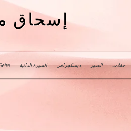
إسحاق م
حفلات
الصور
ديسكجرافي
السيرة الذاتية
Seite