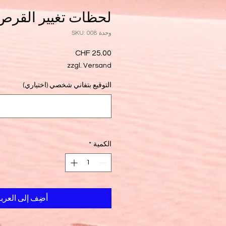
لحظات تغيير القر
وحدة SKU: 008
السعر
zzgl. Versand
التوقيع بتفاني شخصي (اختياري)
الكمية
*
أضِف إلى العرب