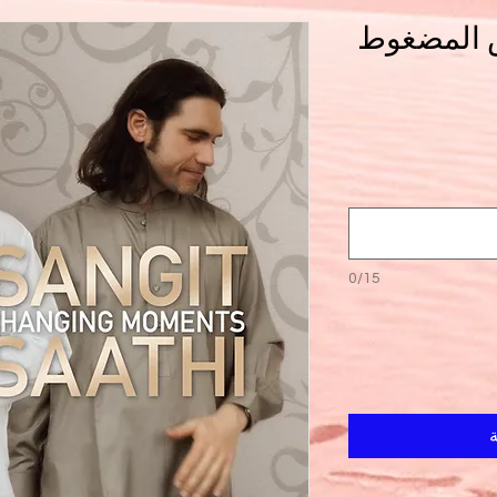
ص المضغوط
0/15
ة