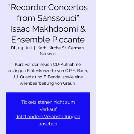
”Recorder Concertos
from Sanssouci”
Isaac Makhdoomi &
Ensemble Piccante
Di., 09. Juli
  |  
Kath. Kirche St. German,
Seewen
Kurz vor der neuen CD-Aufnahme
erklingen Flötenkonzerte von C.P.E. Bach,
J.J. Quantz und F. Benda, sowie eine
Arienbearbeitung von Graun.
Tickets stehen nicht zum
Verkauf
Jetzt andere Veranstaltungen
ansehen