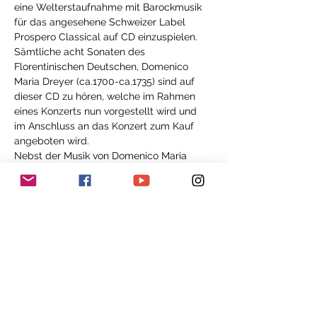
eine Welterstaufnahme mit Barockmusik 
für das angesehene Schweizer Label 
Prospero Classical auf CD einzuspielen.
Sämtliche acht Sonaten des 
Florentinischen Deutschen, Domenico 
Maria Dreyer (ca.1700-ca.1735) sind auf 
dieser CD zu hören, welche im Rahmen 
eines Konzerts nun vorgestellt wird und 
im Anschluss an das Konzert zum Kauf 
angeboten wird.
Nebst der Musik von Domenico Maria 
Dreyer, erklingen Werke seiner 
italienischen Zeitgenossen Francesco 
Maria Veracini und Azzolino Bernardino 
della Ciaia.
Isaac Makhdoomi ist in Dornach 
aufgewachsen und hat an der Zürcher 
Hochschule der Künste bei Maurice 
Steger und Kees Boeke studiert. 
Sebastian Bausch ist Absolvent der 
Schola Cantorum Basiliensis und hat 